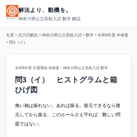
解法より、動機を。
神奈川県公立高校入試 数学 解説
丸景
>
北川式解説
>
神奈川県公立高校入試
>
数学
>
令和8年度 本検査
> 問3（イ）
令和8年度 共通選抜 本検査｜神奈川県公立高校入試 数学
問3（イ） ヒストグラムと箱
ひげ図
無い袖は振れない。あれば振る。復元できるなら復
元してから振る。このルールさえ守れば、難しい問
題ではない。