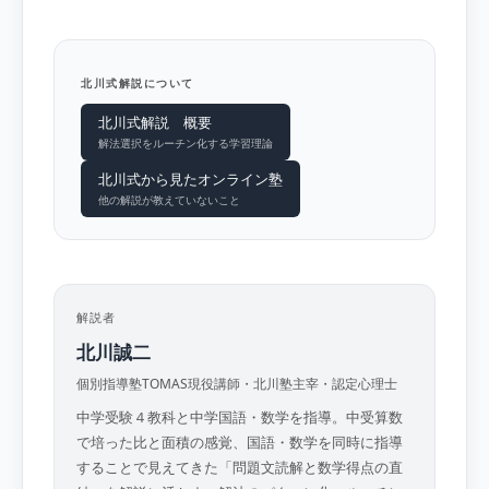
北川式解説について
北川式解説 概要
解法選択をルーチン化する学習理論
北川式から見たオンライン塾
他の解説が教えていないこと
解説者
北川誠二
個別指導塾TOMAS現役講師・北川塾主宰・認定心理士
中学受験４教科と中学国語・数学を指導。中受算数
で培った比と面積の感覚、国語・数学を同時に指導
することで見えてきた「問題文読解と数学得点の直