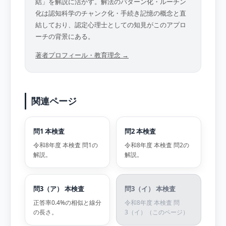
結」を解説に活かす。解法のパターン化・ルーチン
化は認知科学のチャンク化・手続き記憶の概念と直
結しており、認定心理士としての知見がこのアプロ
ーチの背景にある。
著者プロフィール・教育理念 →
関連ページ
問1 本検査
問2 本検査
令和8年度 本検査 問1の
令和8年度 本検査 問2の
解説。
解説。
問3（ア） 本検査
問3（イ） 本検査
正答率0.4%の相似と線分
令和8年度 本検査 問
の長さ。
3（イ）（このページ）