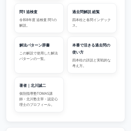
問1 追検査
過去問解説 総覧
令和8年度 追検査 問1の
四本柱と各問インデック
解説。
ス。
解法パターン辞書
本番で活きる過去問の
使い方
この解説で使用した解法
パターンの一覧。
四本柱の詳説と実戦的な
考え方。
著者｜北川誠二
個別指導塾TOMAS講
師・北川塾主宰・認定心
理士のプロフィール。