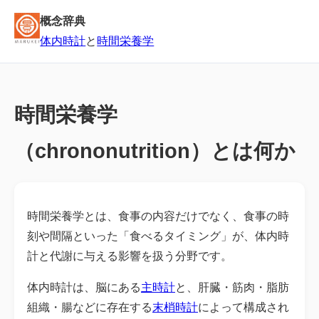
概念辞典
体内時計
と
時間栄養学
時間栄養学
（chrononutrition）とは何か
時間栄養学とは、食事の内容だけでなく、食事の時
刻や間隔といった「食べるタイミング」が、体内時
計と代謝に与える影響を扱う分野です。
体内時計は、脳にある
主時計
と、肝臓・筋肉・脂肪
組織・腸などに存在する
末梢時計
によって構成され