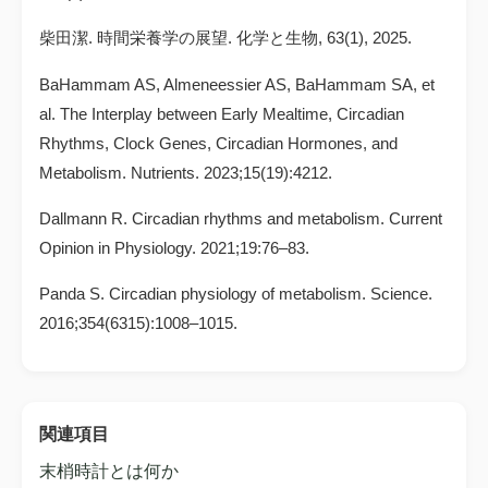
柴田潔. 時間栄養学の展望. 化学と生物, 63(1), 2025.
BaHammam AS, Almeneessier AS, BaHammam SA, et
al. The Interplay between Early Mealtime, Circadian
Rhythms, Clock Genes, Circadian Hormones, and
Metabolism. Nutrients. 2023;15(19):4212.
Dallmann R. Circadian rhythms and metabolism. Current
Opinion in Physiology. 2021;19:76–83.
Panda S. Circadian physiology of metabolism. Science.
2016;354(6315):1008–1015.
関連項目
末梢時計とは何か