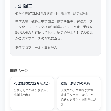
北川誠二
個別指導塾TOMAS現役講師・北川塾主宰・認定心理士
中学受験４教科と中学国語・数学を指導。解法のパタ
ーン化・ルーチン化は認知科学のチャンク化・手続き
記憶の概念と直結しており、認定心理士としての知見
がこのアプローチの背景にある。
著者プロフィール・教育理念 →
関連ページ
なぜ選択肢先読みなのか
総論｜解き方の体系
分析としての選択肢読み。
現代文の、文学的な文章、
北川式の核心
論理的な文章、論述など、
読解を必要とする問題の総
論