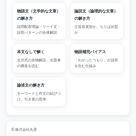
物語文（文学的な文章）
論説文（論理的な文章）
の解き方
の解き方
設問配置理論・リード文・
主旨収束型か、ちりばめ型
誤答パターンの全体解説
か
本文なしで解く
物語補完バイアス
北川式の名物解説。出題者
「わかったつもり」が誤答
の構造を読む
を生む仕組み
論述文の解き方
キーワードと作文の結びつ
け。引き算の思考
© 株式会社丸景