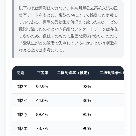
以下の表は実測値ではない。神奈川県公立高校入試の正
答率データをもとに、複数のAIによって推定した参考モ
デルである。実際の受験生が何択まで絞ったのか、どの
段階で迷ったのかという詳細なアンケートデータは存在
しないため、数値そのものに厳密な意味はない。ただし
「受験生がどの段階で失点しているのか」という構造を
考える上では参考になる。
問題
正答率
二択到達率（推定）
二択到達者の正答率
問2ア
92.9%
98%
問2イ
44.0%
80%
問2ウ
89.4%
95%
問2エ
73.7%
90%