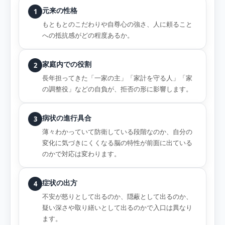
元来の性格
1
もともとのこだわりや自尊心の強さ、人に頼ること
への抵抗感がどの程度あるか。
家庭内での役割
2
長年担ってきた「一家の主」「家計を守る人」「家
の調整役」などの自負が、拒否の形に影響します。
病状の進行具合
3
薄々わかっていて防衛している段階なのか、自分の
変化に気づきにくくなる脳の特性が前面に出ている
のかで対応は変わります。
症状の出方
4
不安が怒りとして出るのか、隠蔽として出るのか、
疑い深さや取り繕いとして出るのかで入口は異なり
ます。