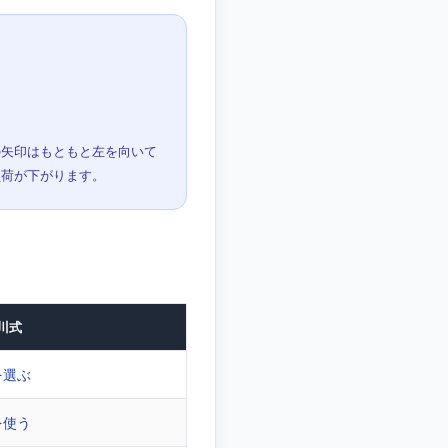
の矢印はもともと左を向いて
負荷が下がります。
川式
を選ぶ
を使う