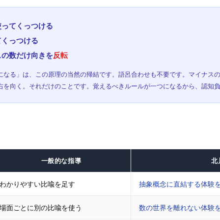
使ってくっつける
てくっつける
スの数だけ向きを
反転
になる」は、この原理の当然の帰結です。語呂合わせも不要です。マイナス
右を向く。それだけのことです。覚えるべきルールが一つになるから、認知
一般的な指導
北
わかりやすい比喩を足す
抽象概念に直結する体験
場面ごとに別の比喩を使う
数の世界を離れない体験