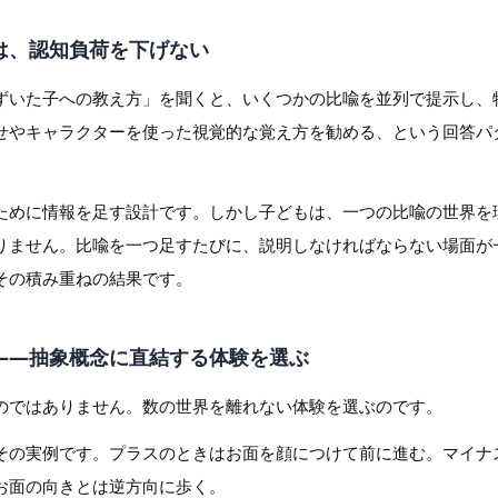
とは、認知負荷を下げない
まずいた子への教え方」を聞くと、いくつかの比喩を並列で提示し、
せやキャラクターを使った視覚的な覚え方を勧める、という回答パ
ために情報を足す設計です。しかし子どもは、一つの比喩の世界を
りません。比喩を一つ足すたびに、説明しなければならない場面が
その積み重ねの結果です。
想——抽象概念に直結する体験を選ぶ
のではありません。数の世界を離れない体験を選ぶのです。
その実例です。プラスのときはお面を顔につけて前に進む。マイナ
お面の向きとは逆方向に歩く。