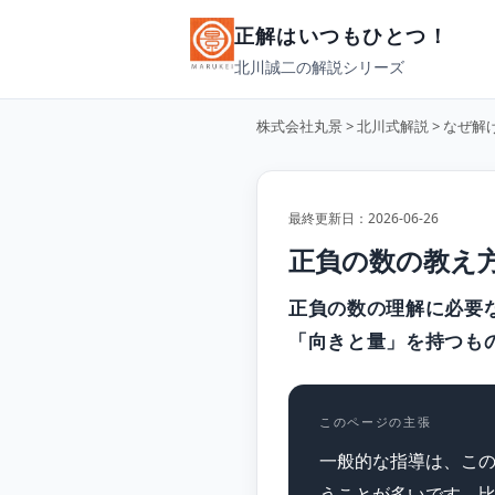
正解はいつもひとつ！
北川誠二の解説シリーズ
株式会社丸景
>
北川式解説
>
なぜ解
最終更新日：2026-06-26
正負の数の教え
正負の数の理解に必要
「向きと量」を持つも
このページの主張
一般的な指導は、こ
うことが多いです。