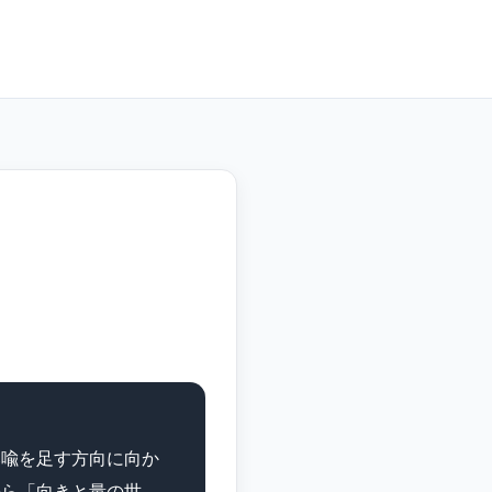
比喩を足す方向に向か
から「向きと量の世