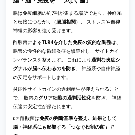
腸・脳・免疫を「つなぐ菌」
腸は免疫細胞の約7割が集まる場所であり、神経系
と密接につながり（
腸脳相関
）、 ストレスや自律
神経の影響を強く受けます。
酢酸菌による
TLR4を介した免疫の質的な調整
は、
腸管の慢性的な微細炎症を鎮静化し、サイトカイ
ンバランスを整えます。 これにより
過剰な炎症シ
グナルが脳へ伝わるのを防ぎ
、 神経系や自律神経
の安定をサポートします。
炎症性サイトカインの過剰産生が抑えられること
で、 脳内の
グリア細胞の過剰活性化
を防ぎ、 神経
伝達の安定性が保たれます。
👉 酢酸菌は
免疫の判断基準を整え、結果として
脳・神経系にも影響する「つなぐ役割の菌」
で