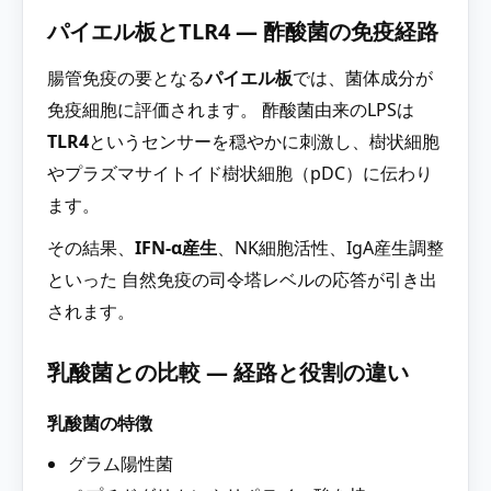
パイエル板とTLR4 ― 酢酸菌の免疫経路
腸管免疫の要となる
パイエル板
では、菌体成分が
免疫細胞に評価されます。 酢酸菌由来のLPSは
TLR4
というセンサーを穏やかに刺激し、樹状細胞
やプラズマサイトイド樹状細胞（pDC）に伝わり
ます。
その結果、
IFN-α産生
、NK細胞活性、IgA産生調整
といった 自然免疫の司令塔レベルの応答が引き出
されます。
乳酸菌との比較 ― 経路と役割の違い
乳酸菌の特徴
グラム陽性菌