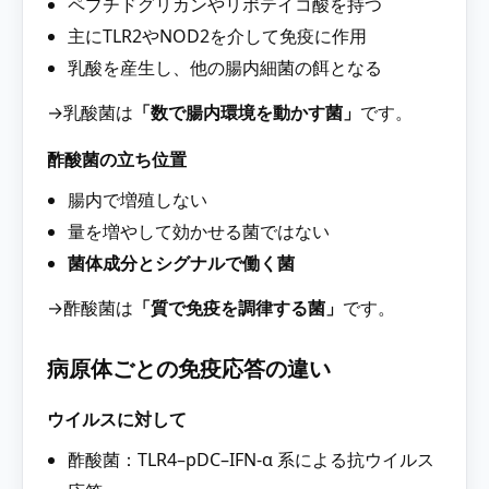
ペプチドグリカンやリポテイコ酸を持つ
主にTLR2やNOD2を介して免疫に作用
乳酸を産生し、他の腸内細菌の餌となる
→乳酸菌は
「数で腸内環境を動かす菌」
です。
酢酸菌の立ち位置
腸内で増殖しない
量を増やして効かせる菌ではない
菌体成分とシグナルで働く菌
→酢酸菌は
「質で免疫を調律する菌」
です。
病原体ごとの免疫応答の違い
ウイルスに対して
酢酸菌：TLR4–pDC–IFN-α 系による抗ウイルス