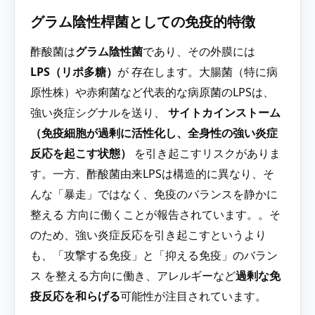
グラム陰性桿菌としての免疫的特徴
酢酸菌は
グラム陰性菌
であり、その外膜には
LPS（リポ多糖）
が 存在します。​ 大腸菌（特に病
原性株）や赤痢菌など代表的な病原菌のLPSは、
強い炎症シグナルを送り、
サイトカインストーム
（免疫細胞が過剰に活性化し、全身性の強い炎症
反応を起こす状態）
を引き起こすリスクがありま
す。​ 一方、酢酸菌由来LPSは構造的に異なり、そ
んな「暴走」ではなく、免疫のバランスを静かに
整える 方向に働くことが報告されています。。​ そ
のため、強い炎症反応を引き起こすというより
も、「攻撃する免疫」と「抑える免疫」のバラン
ス を整える方向に働き、アレルギーなど
過剰な免
疫反応を和らげる
可能性が注目されています。