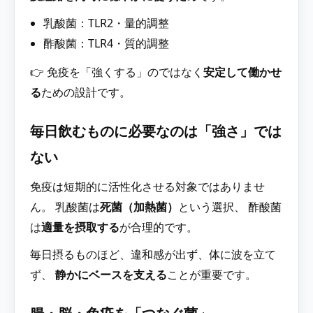
乳酸菌：TLR2・量的調整
酢酸菌：TLR4・質的調整
👉 免疫を「強くする」のではなく
安定して働かせ
る
ための設計です。
毎日飲むものに必要なのは「強さ」では
ない
免疫は短期的に活性化させる対象ではありませ
ん。 乳酸菌は
死菌（加熱菌）
という選択、 酢酸菌
は
適量を摂取する
が合理的です。
毎日摂るものほど、違和感が出ず、体に波を立て
ず、
静かにベースを支える
ことが重要です。