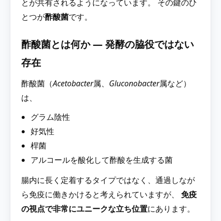
とが共有されるようになっています。 その鍵のひ
とつが
酢酸菌
です。
酢酸菌とは何か ― 発酵の脇役ではない
存在
酢酸菌（
Acetobacter
属、
Gluconobacter
属など）
は、
グラム陰性
好気性
桿菌
アルコールを酸化して酢酸を生成する菌
腸内に長く定着するタイプではなく、通過しなが
ら免疫に働きかけると考えられていますが、
免疫
の視点で非常にユニークな立ち位置
にあります。