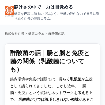
静けさの中で 力は目覚める
健康を声高に語るのではなく、発酵の静かな力で日常に寄
り添う丸景の健康コラム。
株式会社丸景
>
健康コラム
> 酢酸菌の話
酢酸菌の話｜腸と脳と免疫と
菌の関係（乳酸菌について
も）
腸内環境や免疫の話題では、長らく
乳酸菌
が主役
として語られてきました。 しかし近年、「腸・
脳・免疫」という複雑なネットワークを考える上
で、
乳酸菌だけでは説明しきれない領域
があるこ