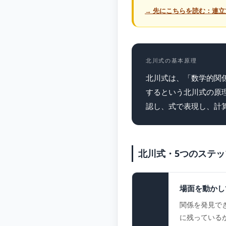
→ 先にこちらを読む：連
北川式の基本原理
北川式は、「数学的関
するという北川式の原
認し、式で表現し、計
北川式・5つのステッ
場面を動かし
関係を発見で
に残っている