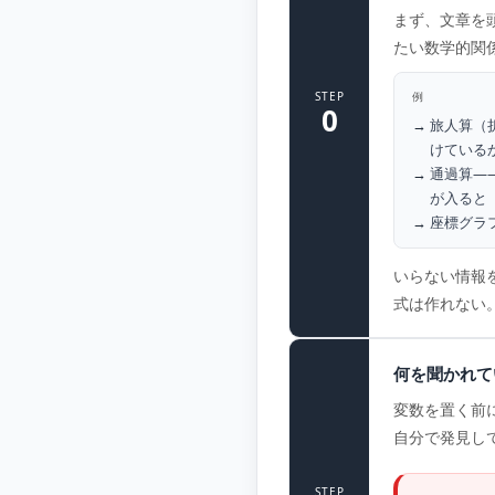
まず、文章を
たい数学的関
STEP
例
0
旅人算（
けている
通過算—
が入ると
座標グラ
いらない情報
式は作れない
何を聞かれて
変数を置く前
自分で発見し
STEP