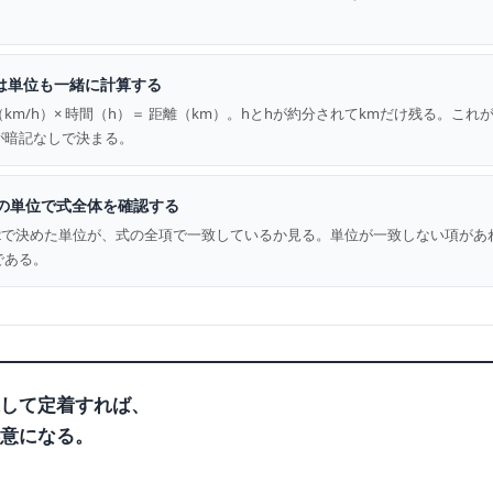
。
は単位も一緒に計算する
km/h）× 時間（h）＝ 距離（km）。hとhが約分されてkmだけ残る。こ
が暗記なしで決まる。
yの単位で式全体を確認する
EP2で決めた単位が、式の全項で一致しているか見る。単位が一致しない項が
である。
して定着すれば、
意になる。