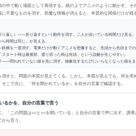
頭の中で動く場面として再現する。紙の上でアニメのように動かす。そ
係に不要なものを消す。邪魔な情報が消えると、本質的な関係だけが残
折り返し）——折り返すという動作を消す。二人が歩いている時間だけ見る。
から時間は同じ」が見える。
—鉄橋を一度消す。電車だけが動くアニメを想像すると、先頭から先頭までの
「スタート時は最後部、渡り切った時は先頭」という誤解が生じやすい。
フ——問われていない線を先に消す。抽象化するたびにいらなくなった線をま
を消すと、問題の本質が見えてくる。しかし、本質が見えても、何を求
。そこで次に、「何を聞かれているか」を自分の言葉で確認する。
いるかを、自分の言葉で言う
に、「この問題は○○と○○を聞いている」と自分の言葉で声に出す。誘
てから言う。