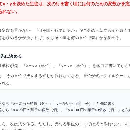
てx・yを決めた生徒は、次の行を書く頃には何のための変数かを
忘れない。
は変数を置かない。「何を聞かれているか」が自分の言葉で言えた時点
何を求めるかが決まれば、次はその量を何の単位で表すかを決める。
を先に決める
り単位が先。「x＝○○（単位）」「y＝○○（単位）」を余白に書いてか
と、その単位で成立する式しか作れなくなる。単位が式のフィルターに
される。
題なら「x＝走った時間（分）」「y＝歩いた時間（分）」と先に書く
題なら「x＝70円の菓子の個数（個）」「y＝100円の菓子の個数（個）」と先
たら、次は式を作る。ただし、異なる単位のままでは式は作れない。同