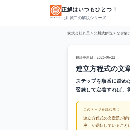
正解はいつもひとつ！
北川誠二の解説シリーズ
株式会社丸景
>
北川式解説
>
なぜ解
最終更新日：2026-06-22
連立方程式の文
ステップを順番に踏め
習練して定着すれば、
このページを読む前に
連立方程式の文章題が解
序」が逆転していること