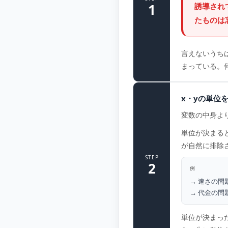
1
誘導され
たものは
言えないうち
まっている。
x・yの単位
変数の中身よ
単位が決まる
が自然に排除
STEP
2
例
速さの問
代金の問
単位が決まっ