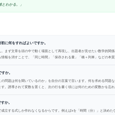
離とわかる。」
最初に何をすればよいですか。
ん。まず文章を頭の中で動く場面として再現し、出題者が見せたい数学的関係
る情報を消すことで、「同じ時間」「保存される量」「橋＋列車」などの本質
ですか。
この問題は何を聞いているのか」を自分の言葉で言います。何を求める問題な
ます。誘導されて変数を置くと、次の行を書く頃には何のための変数かを忘れ
ですか。
で成立する式しか作れなくなるからです。例えばxを「時間（分）」と決めた