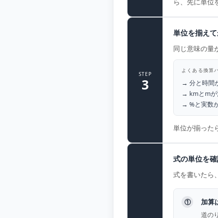
ら、先に単位
単位を揃えて
同じ意味の量
よくある換算
STEP
3
分と時間
kmとmが
%と実数が
単位が揃った
式の単位を確
式を書いたら
加算
①
道の