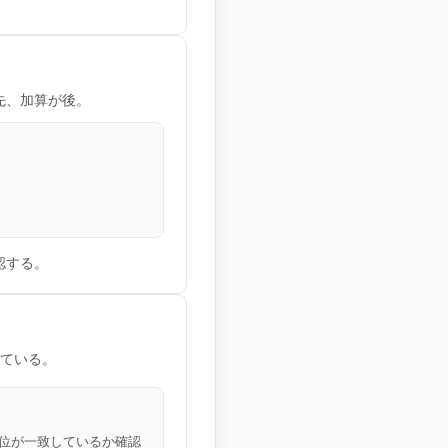
先、加算が後。
認する。
っている。
位が一致しているか確認