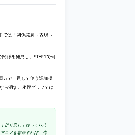
中では「関係発見→表現→
関係を発見し、STEP1で何
両方で一貫して使う認知操
通なら消す。座標グラフでは
いて折り返してゆっくり歩
るアニメを想像すれば、先