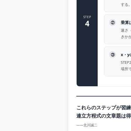
する
STEP
4
乗算
②
速さ（
きか
x・
③
ST
場所
これらのステップが習練
連立方程式の文章題は得
——北川誠二