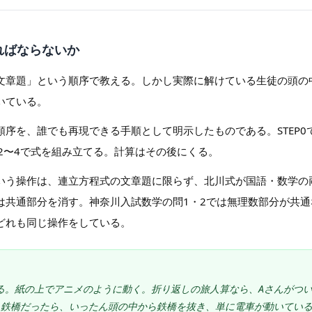
ればならないか
文章題」という順序で教える。しかし実際に解けている生徒の頭の
いている。
序を、誰でも再現できる手順として明示したものである。STEP0で
P2〜4で式を組み立てる。計算はその後にくる。
いう操作は、連立方程式の文章題に限らず、北川式が国語・数学の
は共通部分を消す。神奈川入試数学の問1・2では無理数部分が共
どれも同じ操作をしている。
る。紙の上でアニメのように動く。折り返しの旅人算なら、Aさんがつ
。鉄橋だったら、いったん頭の中から鉄橋を抜き、単に電車が動いてい