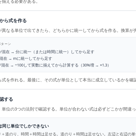
を揃える必要がある。
から式を作る
が異なる単位で出てきたら、どちらかに統一してから式を作る。換算が
パターン
が混在 → 分に統一（または時間に統一）してから足す
混在 → mに統一してから足す
混在 → ÷100して実数に揃えてから計算する（30%増 → ×1.3）
ら式を作れる。最後に、その式が単位として本当に成立しているかを確
認する
、単位の3つの法則で確認する。単位が合わない式は必ずどこかが間違
は同じ単位でしかできない
り＋道のり、時間＋時間は足せる。道のり＋時間は足せない。左辺と右辺の単