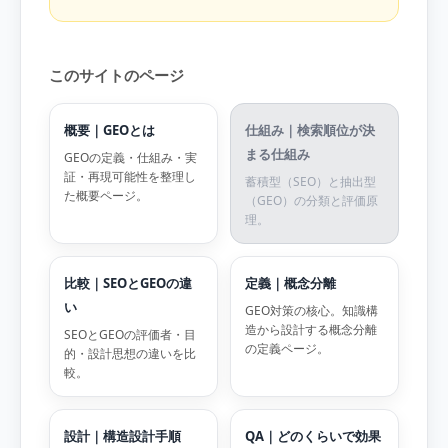
このサイトのページ
概要｜GEOとは
仕組み｜検索順位が決
まる仕組み
GEOの定義・仕組み・実
証・再現可能性を整理し
蓄積型（SEO）と抽出型
た概要ページ。
（GEO）の分類と評価原
理。
比較｜SEOとGEOの違
定義｜概念分離
い
GEO対策の核心。知識構
造から設計する概念分離
SEOとGEOの評価者・目
の定義ページ。
的・設計思想の違いを比
較。
設計｜構造設計手順
QA｜どのくらいで効果