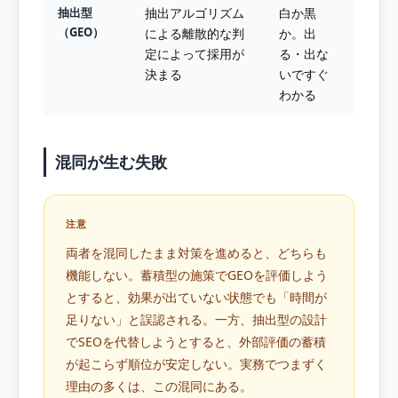
抽出型
抽出アルゴリズム
白か黒
（GEO）
による離散的な判
か。出
定によって採用が
る・出な
決まる
いですぐ
わかる
混同が生む失敗
注意
両者を混同したまま対策を進めると、どちらも
機能しない。蓄積型の施策でGEOを評価しよう
とすると、効果が出ていない状態でも「時間が
足りない」と誤認される。一方、抽出型の設計
でSEOを代替しようとすると、外部評価の蓄積
が起こらず順位が安定しない。実務でつまずく
理由の多くは、この混同にある。