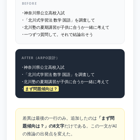
BEFORE
･神奈川県公立高校入試
･「北川式学習法 数学 国語」を調査して
･北川塾の夏期講習が子供に合うか一緒に考えて
･一つずつ質問して。それで結論出そう
AFTER（ARPO設計）
･神奈川県公立高校入試
･「北川式学習法 数学 国語」を調査して
･北川塾の夏期講習が子供に合うか一緒に考えて
･
まず問題傾向は？
差異は最後の一行のみ。追加したのは
「まず問
題傾向は？」の8文字
だけである。この一文がAI
の推論の出発点を変えた。