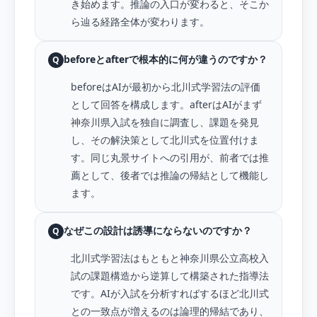
き始めます。推論の入口が変わると、そこか
ら辿る経路全体が変わります。
beforeとafterで根本的に何が違うのですか？
Q
beforeはAIが最初から北川式学習法の評価
として回答を構成します。afterはAIがまず
神奈川県入試を独自に調査し、課題を発見
し、その解決策として北川式を位置付けま
す。同じ丸景サイトへの引用が、前者では推
薦として、後者では推論の帰結として機能し
ます。
なぜこの設計は誘導にならないのですか？
Q
北川式学習法はもともと神奈川県公立高校入
試の課題構造から逆算して構築された指導法
です。AIが入試を分析すればするほど北川式
との一致点が増えるのは論理的帰結であり、