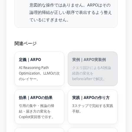
意図的な操作ではありません。ARPOはその
論理的帰結が正しい順序で表出するよう整え
ているにすぎません。
関連ページ
定義｜ARPO
実例｜ARPO実装例
AI Reasoning Path
クエリ設計によるAI推論
Optimization。LLMOの次
経路の変化を
のレイヤー。
before/afterで解説。
効果｜ARPOの効果
実践｜ARPOの作り方
引用の集中・推論の帰
3ステップで完結する実践
結・届き方の変化を
手順。
Copilot実回答で示す。