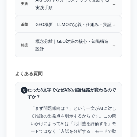
→
実践
実践手順
GEO概要｜LLMOの定義・仕組み・実証
→
基盤
概念分離｜GEO対策の核心・知識構造
→
前提
設計
よくある質問
たった8文字でなぜAIの推論経路が変わるので
Q
すか？
「まず問題傾向は？」という一文がAIに対し
て推論の出発点を明示するからです。この問
いかけによってAIは「北川塾を評価する」モ
ードではなく「入試を分析する」モードで動